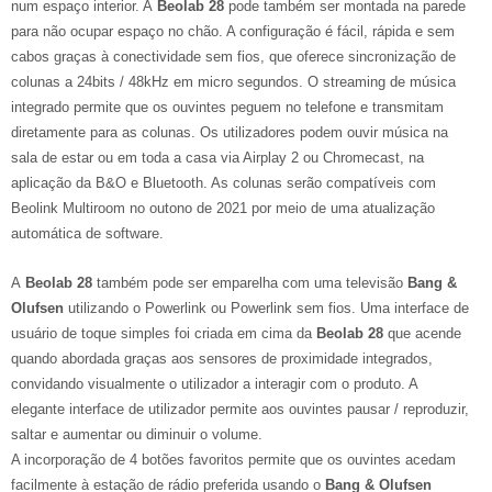
num espaço interior. A
Beolab 28
pode também ser montada na parede
para não ocupar espaço no chão. A configuração é fácil, rápida e sem
cabos graças à conectividade sem fios, que oferece sincronização de
colunas a 24bits / 48kHz em micro segundos. O streaming de música
integrado permite que os ouvintes peguem no telefone e transmitam
diretamente para as colunas. Os utilizadores podem ouvir música na
sala de estar ou em toda a casa via Airplay 2 ou Chromecast, na
aplicação da B&O e Bluetooth. As colunas serão compatíveis com
Beolink Multiroom no outono de 2021 por meio de uma atualização
automática de software.
A
Beolab 28
também pode ser emparelha com uma televisão
Bang &
Olufsen
utilizando o Powerlink ou Powerlink sem fios. Uma interface de
usuário de toque simples foi criada em cima da
Beolab 28
que acende
quando abordada graças aos sensores de proximidade integrados,
convidando visualmente o utilizador a interagir com o produto. A
elegante interface de utilizador permite aos ouvintes pausar / reproduzir,
saltar e aumentar ou diminuir o volume.
A incorporação de 4 botões favoritos permite que os ouvintes acedam
facilmente à estação de rádio preferida usando o
Bang & Olufsen