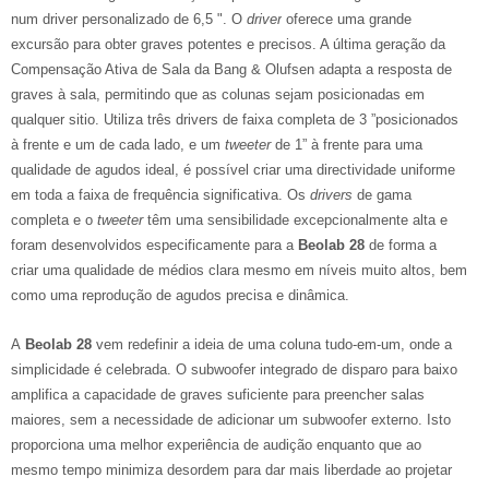
num driver personalizado de 6,5 ". O
driver
oferece uma grande
excursão para obter graves potentes e precisos. A última geração da
Compensação Ativa de Sala da Bang & Olufsen adapta a resposta de
graves à sala, permitindo que as colunas sejam posicionadas em
qualquer sitio. Utiliza três drivers de faixa completa de 3 ”posicionados
à frente e um de cada lado, e um
tweeter
de 1” à frente para uma
qualidade de agudos ideal, é possível criar uma directividade uniforme
em toda a faixa de frequência significativa. Os
drivers
de gama
completa e o
tweeter
têm uma sensibilidade excepcionalmente alta e
foram desenvolvidos especificamente para a
Beolab 28
de forma a
criar uma qualidade de médios clara mesmo em níveis muito altos, bem
como uma reprodução de agudos precisa e dinâmica.
A
Beolab 28
vem redefinir a ideia de uma coluna tudo-em-um, onde a
simplicidade é celebrada. O subwoofer integrado de disparo para baixo
amplifica a capacidade de graves suficiente para preencher salas
maiores, sem a necessidade de adicionar um subwoofer externo. Isto
proporciona uma melhor experiência de audição enquanto que ao
mesmo tempo minimiza desordem para dar mais liberdade ao projetar