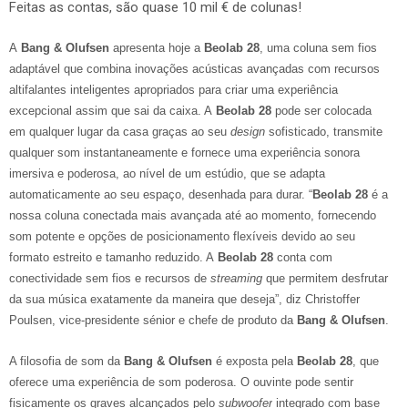
Feitas as contas, são quase 10 mil € de colunas!
A
Bang & Olufsen
apresenta hoje a
Beolab 28
, uma coluna sem fios
adaptável que combina inovações acústicas avançadas com recursos
altifalantes inteligentes apropriados para criar uma experiência
excepcional assim que sai da caixa. A
Beolab 28
pode ser colocada
em qualquer lugar da casa graças ao seu
design
sofisticado, transmite
qualquer som instantaneamente e fornece uma experiência sonora
imersiva e poderosa, ao nível de um estúdio, que se adapta
automaticamente ao seu espaço, desenhada para durar. “
Beolab 28
é a
nossa coluna conectada mais avançada até ao momento, fornecendo
som potente e opções de posicionamento flexíveis devido ao seu
formato estreito e tamanho reduzido. A
Beolab 28
conta com
conectividade sem fios e recursos de
streaming
que permitem desfrutar
da sua música exatamente da maneira que deseja”, diz Christoffer
Poulsen, vice-presidente sénior e chefe de produto da
Bang & Olufsen
.
A filosofia de som da
Bang & Olufsen
é exposta pela
Beolab 28
, que
oferece uma experiência de som poderosa. O ouvinte pode sentir
fisicamente os graves alcançados pelo
subwoofer
integrado com base