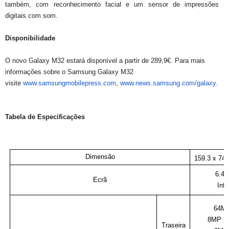
também, com reconhecimento facial e um sensor de impressões
digitais com som.
Disponibilidade
O novo Galaxy M32 estará disponível a partir de 289,9€. Para mais
informações sobre o Samsung Galaxy M32
visite
www.samsungmobilepress.com
,
www.news.samsung.com/galaxy
.
Tabela de Especificações
Dimensão
159.3 x 74
6.4"
Ecrã
Infi
64M
8MP Ul
Traseira