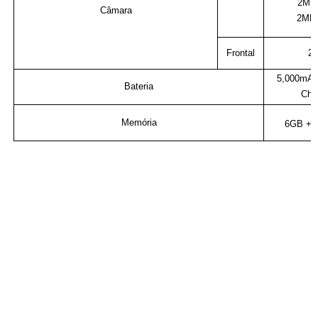
2MP 
Câmara
2MP 
Frontal
2
5,000mAh
Bateria
Cha
Memória
6GB + 