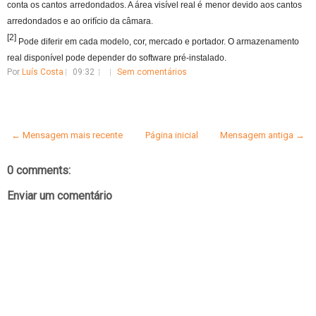
conta os cantos arredondados. A área visível real é menor devido aos cantos
arredondados e ao orifício da câmara.
[2]
Pode diferir em cada modelo, cor, mercado e portador. O armazenamento
real disponível pode depender do software pré-instalado.
Por
Luís Costa
09:32
Sem comentários
← Mensagem mais recente
Página inicial
Mensagem antiga →
0 comments:
Enviar um comentário