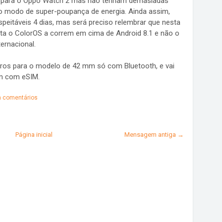
a para o Oppo Watch 2 mas não tenham demasiadas
r o modo de super-poupança de energia. Ainda assim,
eitáveis 4 dias, mas será preciso relembrar que nesta
ta o ColorOS a correm em cima de Android 8.1 e não o
ernacional.
os para o modelo de 42 mm só com Bluetooth, e vai
mm com eSIM.
 comentários
Página inicial
Mensagem antiga →