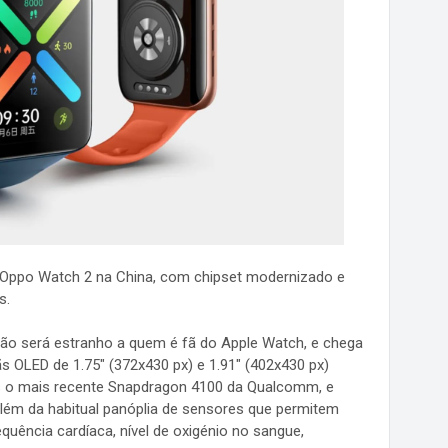
 Oppo Watch 2 na China, com chipset modernizado e
s.
o será estranho a quem é fã do Apple Watch, e chega
OLED de 1.75" (372x430 px) e 1.91" (402x430 px)
s o mais recente Snapdragon 4100 da Qualcomm, e
ém da habitual panóplia de sensores que permitem
equência cardíaca, nível de oxigénio no sangue,