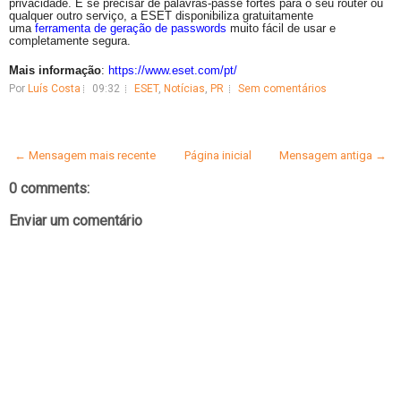
privacidade. E se precisar de palavras-passe fortes para o seu router ou
qualquer outro serviço, a ESET disponibiliza gratuitamente
uma
ferramenta de geração de passwords
muito fácil de usar e
completamente segura.
Mais informação
:
https://www.eset.com/pt/
Por
Luís Costa
09:32
ESET
,
Notícias
,
PR
Sem comentários
← Mensagem mais recente
Página inicial
Mensagem antiga →
0 comments:
Enviar um comentário