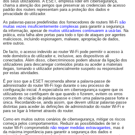
dos seus utilizadores. A ESET, empresa líder em
cibersegurança
,
chama a atenção dos perigos que preservar as credenciais de acesso
padrão dos routers representam para a proteção dos dados e
privacidade do utilizador.
As palavras-passe predefinidas dos fornecedores de routers Wi-Fi
são
muitas vezes insuficientemente complexas
para garantir a segurança
da informação, apesar de
muitos utilizadores continuarem a usá-las
. Na
prática, esta falha abre portas para todo o tipo de ataques por agentes
maliciosos, incluindo espionagem,
malware
, apropriação de dados,
entre outros.
De facto, o acesso indevido ao router Wi-Fi pode permitir o acesso à
rede doméstica do utilizador e, inclusive, aos dispositivos ali
conectados. Além disso,
cibercriminosos
podem abusar da ligação dos
utilizadores para descarregar conteúdos pirata ou aceder a materiais
ilegais, tornando o utilizador potencialmente suspeito ou responsável
por estas atividades.
É por isso que a ESET recomenda alterar a palavra-passe de
administrador do router Wi-Fi logo durante o seu processo de
configuração inicial. A especialista em
cibersegurança
sugere que os
utilizadores se certifiquem de que quando o fizerem, evitem os erros
comuns de criação de palavra-passe e criem uma palavra-passe forte e
única. Recordando-se, ainda assim, que devem utilizar palavras-passe
distintas para aceder às definições de administrador do router Wi-Fi e
para se ligar à Internet através do router.
Como em muitos outros cenários de
cibersegurança
, mitigar os riscos
começa pelos comportamentos. Reduzir as possibilidades de ter o
router Wi-Fi comprometido
não requer medidas extravagantes
, mas é
da máxima importância para garantir a segurança dos dados e