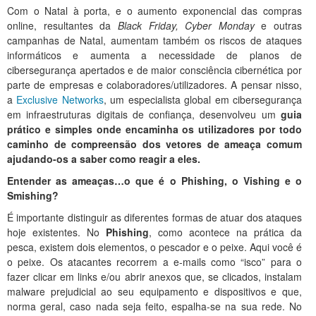
Com o Natal à porta, e o aumento exponencial das compras
online, resultantes da
Black Friday, Cyber Monday
e outras
campanhas de Natal, aumentam também os riscos de ataques
informáticos e aumenta a necessidade de planos de
cibersegurança apertados e de maior consciência cibernética por
parte de empresas e colaboradores/utilizadores. A pensar nisso,
a
Exclusive Networks
, um especialista global em cibersegurança
em infraestruturas digitais de confiança, desenvolveu um
guia
prático e simples onde encaminha os utilizadores por todo
caminho de compreensão dos vetores de ameaça comum
ajudando-os a saber como reagir a eles.
Entender as ameaças…o que é o Phishing, o Vishing e o
Smishing?
É importante distinguir as diferentes formas de atuar dos ataques
hoje existentes. No
Phishing
, como acontece na prática da
pesca, existem dois elementos, o pescador e o peixe. Aqui você é
o peixe. Os atacantes recorrem a e-mails como “isco” para o
fazer clicar em links e/ou abrir anexos que, se clicados, instalam
malware prejudicial ao seu equipamento e dispositivos e que,
norma geral, caso nada seja feito, espalha-se na sua rede. No