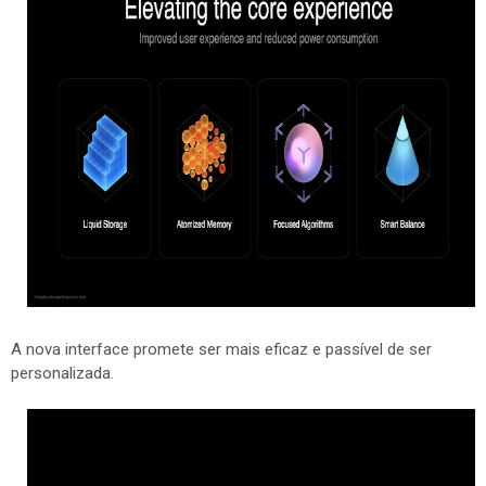
A nova interface promete ser mais eficaz e passível de ser
personalizada.