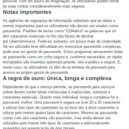
possível, com um pouco de imaginação, os utilizadores podem tornar
as suas contas consideravelmente mais seguras.
Notas importantes
As agências de segurança de informação salientam que as datas e
nomes importantes para os utilizadores não devem ser usados como
passwords. Padrões de teclas como “1234abcd” ou palavras que só
têm caracteres especiais no fim são fáceis de decifrar
por
cibercriminosos
. Pede-se, portanto, um pouco mais de criatividade.
Se um utilizador tiver dificuldade em memorizar passwords complexas,
pode usar um gestor de passwords. Estes programas armazenam todas
as passwords como um cofre seguro e, conforme necessário, os dados
encriptados são inseridos automaticamente. Isto é prático e seguro. E,
neste caso, os utilizadores só têm de se lembrar da password para
acesso ao próprio gestor de passwords.
A regra de ouro: única, longa e complexa
Dependendo do que o serviço permite, as passwords para serviços
online devem conter letras minúsculas e maiúsculas, números e
caracteres especiais. Quanto mais individual, longa e complexa for a
password, melhor. Uma password é segura se tiver 20 a 25 caracteres
e utilizar dois tipos de caracteres ou se tiver oito a doze caracteres e
utilizar pelo menos quatro tipos de caracteres. Mesmo as passwords
curtas com oito caracteres são possíveis, mas então devem ser
utilizados pelo menos três tipos de caracteres e adicionalmente
protegidos por autenticação de dois fatores.