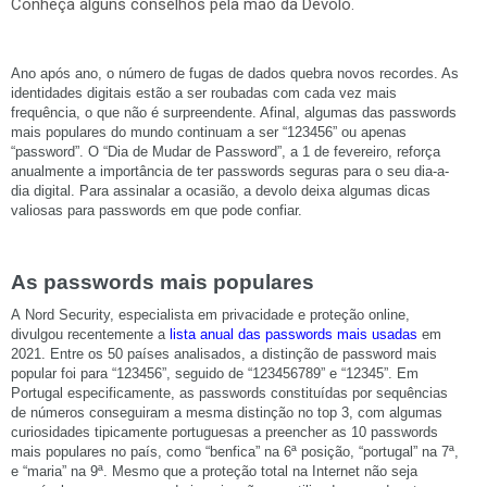
Conheça alguns conselhos pela mão da Devolo.
Ano após ano, o número de fugas de dados quebra novos recordes. As
identidades digitais estão a ser roubadas com cada vez mais
frequência, o que não é surpreendente. Afinal, algumas das passwords
mais populares do mundo continuam a ser “123456” ou apenas
“password”. O “Dia de Mudar de Password”, a 1 de fevereiro, reforça
anualmente a importância de ter passwords seguras para o seu dia-a-
dia digital. Para assinalar a ocasião, a
devolo
deixa algumas dicas
valiosas para passwords em que pode confiar.
As passwords mais populares
A
Nord
Security
, especialista em privacidade e proteção online,
divulgou recentemente a
lista anual das passwords mais usadas
em
2021. Entre os 50 países analisados, a distinção de password mais
popular foi para “123456”, seguido de “123456789” e “12345”. Em
Portugal especificamente, as passwords constituídas por sequências
de números conseguiram a mesma distinção no top 3, com algumas
curiosidades tipicamente portuguesas a preencher as 10 passwords
mais populares no país, como “
benfica
” na 6ª posição, “portugal” na 7ª,
e “maria” na 9ª. Mesmo que a proteção total na Internet não seja