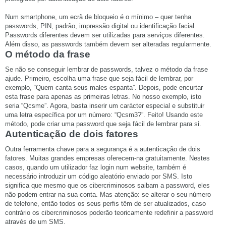
Num smartphone, um ecrã de bloqueio é o mínimo – quer tenha
passwords, PIN, padrão, impressão digital ou identificação facial.
Passwords diferentes devem ser utilizadas para serviços diferentes.
Além disso, as passwords também devem ser alteradas regularmente.
O método da frase
Se não se conseguir lembrar de passwords, talvez o método da frase
ajude. Primeiro, escolha uma frase que seja fácil de lembrar, por
exemplo, “Quem canta seus males espanta”. Depois, pode encurtar
esta frase para apenas as primeiras letras. No nosso exemplo, isto
seria “
Qcsme
”. Agora, basta inserir um carácter especial e substituir
uma letra específica por um número: “Qcsm3?”. Feito! Usando este
método, pode criar uma password que seja fácil de lembrar para si.
Autenticação de dois fatores
Outra ferramenta chave para a segurança é a autenticação de dois
fatores. Muitas grandes empresas oferecem-na gratuitamente. Nestes
casos, quando um utilizador faz login num website, também é
necessário introduzir um código aleatório enviado por SMS. Isto
significa que mesmo que os
cibercriminosos
saibam a password, eles
não podem entrar na sua conta. Mas atenção: se alterar o seu número
de telefone, então todos os seus perfis têm de ser atualizados, caso
contrário os
cibercriminosos
poderão teoricamente redefinir a password
através de um SMS.