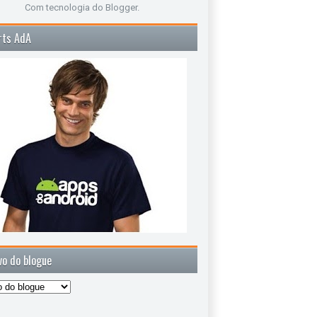
Com tecnologia do
Blogger
.
rts AdA
vo do blogue