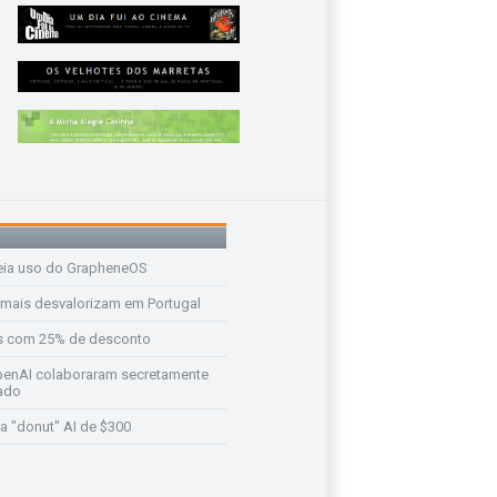
eia uso do GrapheneOS
 mais desvalorizam em Portugal
s com 25% de desconto
enAI colaboraram secretamente
ado
a "donut" AI de $300