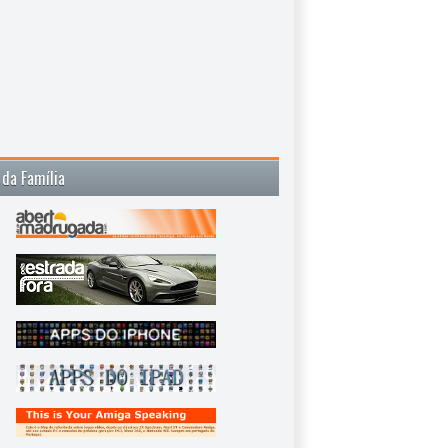
 da Família