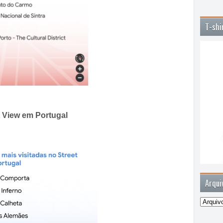
T-shi
et View em Portugal
Arqui