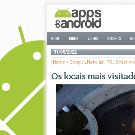
HOME
JOGOS
VÍDEOS
GADGETS
BO
31/05/2022
Home
»
Google
,
Notícias
,
PR
,
Street Vi
Os locais mais visita