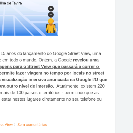
 15 anos do lançamento do Google Street View, uma 
e em todo o mundo. Ontem, a Google 
revelou uma 
agens para o Street View que passará a correr o 
rmite fazer viagem no tempo por locais no street 
a visualização imersiva anunciada na Google I/O que 
ra outro nível de imersão.  
Atualmente, existem 220 
ais de 100 países e territórios - permitindo que as 
star nestes lugares diretamente no seu telefone ou 
eet View
Sem comentários