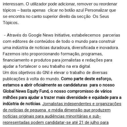
interessam. O utilizador pode adicionar, remover ou reordenar 
tópicos – basta apenas  clicar no botão azul Personalizar que 
se encontra no canto superior direito da secção  Os Seus 
Tópicos. 
- Através do Google News Initiative, estabelecemos parcerias
com editores de conteúdos de todo o mundo para construir
uma indústria de notícias duradoura, diversificada e inovadora.
Fazemos isto proporcionando formação, programas,
financiamento e produtos para jornalistas e redações para
ajudar a fortalecer o seu trabalho na era digital.
Um dos objetivos do GNI é elevar o trabalho de diversas
publicações à volta do mundo.
Como parte deste esforço,
estamos a abrir oficialmente as candidaturas para o nosso
Global News Equity Fund, o nosso compromisso de vários
milhões para ajudar a trazer mais diversidade e equidade para a
indústria de notícias.
Jornalistas independentes e organizações
de notícias de pequena e média dimensão que produzem
notícias originais para audiências minoritárias e sub-
representadas podem candidatar-se até 21 de julho para