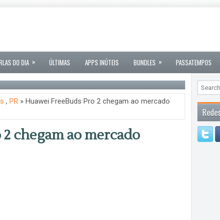
»
»
RLAS DO DIA
ÚLTIMAS
APPS INÚTEIS
BUNDLES
PASSATEMPOS
as
,
PR
» Huawei FreeBuds Pro 2 chegam ao mercado
Redes
 2 chegam ao mercado