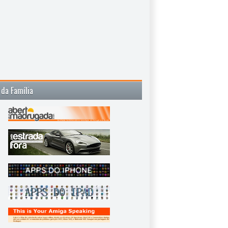
 da Família