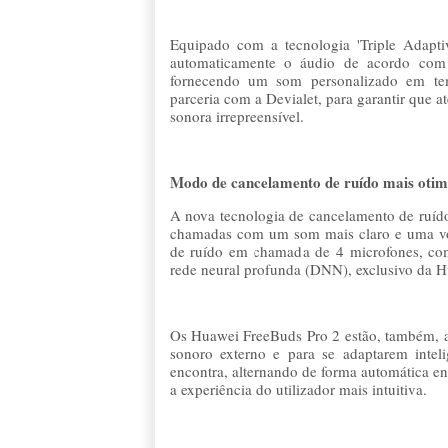
Equipado com a tecnologia 'Triple Adaptiv
automaticamente o áudio de acordo com 
fornecendo um som personalizado em te
parceria com a Devialet, para garantir que a
sonora irrepreensível.
Modo de cancelamento de ruído mais otim
A nova tecnologia de cancelamento de ruíd
chamadas com um som mais claro e uma voz 
de ruído em chamada de 4 microfones, co
rede neural profunda (DNN), exclusivo da
Os Huawei FreeBuds Pro 2 estão, também, a
sonoro externo e para se adaptarem intel
encontra, alternando de forma automática en
a experiência do utilizador mais intuitiva.