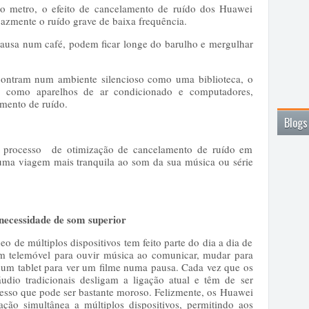
 o metro, o efeito de cancelamento de ruído dos Huawei
azmente o ruído grave de baixa frequência.
ausa num café, podem ficar longe do barulho e mergulhar
ncontram num ambiente silencioso como uma biblioteca, o
, como aparelhos de ar condicionado e computadores,
amento de ruído.
Blogs
 processo de otimização de cancelamento de ruído em
 uma viagem mais tranquila ao som da sua música ou série
necessidade de som superior
neo de múltiplos dispositivos tem feito parte do dia a dia de
 um telemóvel para ouvir música ao comunicar, mudar para
ar um tablet para ver um filme numa pausa. Cada vez que os
 áudio tradicionais desligam a ligação atual e têm de ser
cesso que pode ser bastante moroso. Felizmente, os Huawei
ão simultânea a múltiplos dispositivos, permitindo aos