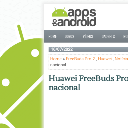
HOME
JOGOS
VÍDEOS
GADGETS
BO
16/07/2022
Home
»
FreeBuds Pro 2
,
Huawei
,
Notíci
nacional
Huawei FreeBuds Pro
nacional