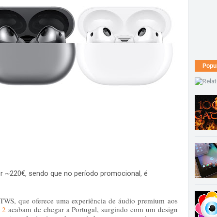
Popu
or ~220€, sendo que no período promocional, é
s TWS, que oferece uma experiência de áudio premium aos
 2
acabam de chegar a Portugal, surgindo
com um design