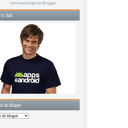
Com tecnologia do
Blogger
.
rts AdA
vo do blogue