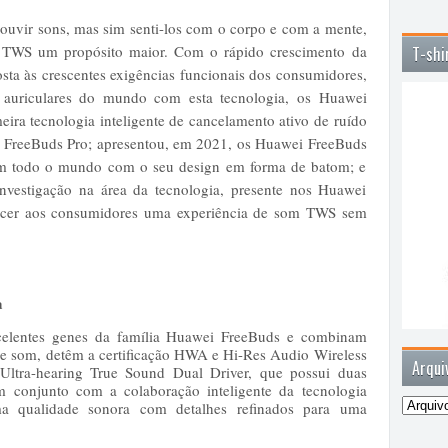
ouvir sons, mas sim senti-los com o corpo e com a mente,
es TWS um propósito maior. Com o rápido crescimento da
T-shi
sta às crescentes exigências funcionais dos consumidores,
 auriculares do mundo com esta tecnologia, os Huawei
ira tecnologia inteligente de cancelamento ativo de ruído
FreeBuds Pro; apresentou, em 2021, os Huawei FreeBuds
 em todo o mundo com o seu design em forma de batom; e
investigação na área da tecnologia, presente nos Huawei
ecer aos consumidores uma experiência de som TWS sem
a
elentes genes da família Huawei FreeBuds e combinam
 de som, detêm a certificação HWA e Hi-Res Audio Wireless
Arqui
ltra-hearing True Sound Dual Driver, que possui duas
 conjunto com a colaboração inteligente da tecnologia
uma qualidade sonora com detalhes refinados para uma