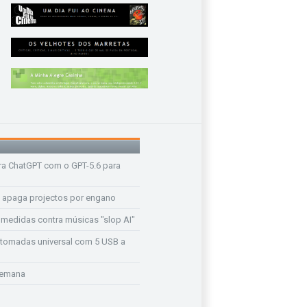
a ChatGPT com o GPT-5.6 para
 apaga projectos por engano
medidas contra músicas "slop AI"
tomadas universal com 5 USB a
Semana