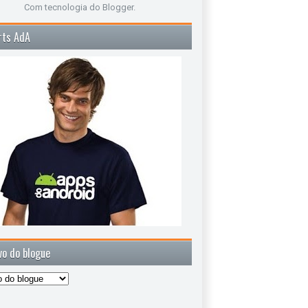
Com tecnologia do
Blogger
.
rts AdA
vo do blogue