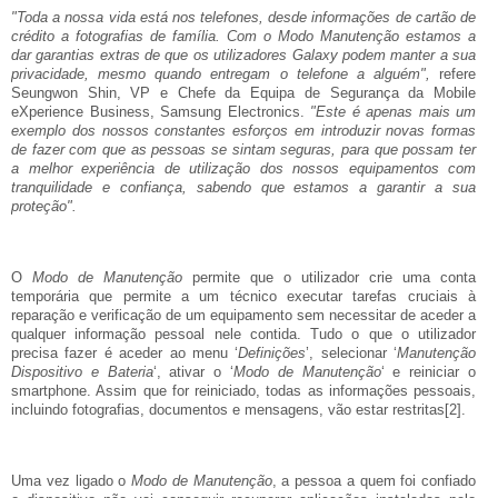
"Toda a nossa vida está nos telefones, desde informações de cartão de
crédito a fotografias de família. Com o Modo Manutenção estamos a
dar garantias extras de que os utilizadores Galaxy podem manter a sua
privacidade, mesmo quando entregam o telefone a alguém",
refere
Seungwon Shin, VP e Chefe da Equipa de Segurança da Mobile
eXperience Business, Samsung Electronics.
"Este é apenas mais um
exemplo dos nossos constantes esforços em introduzir novas formas
de fazer com que as pessoas se sintam seguras, para que possam ter
a melhor experiência de utilização dos nossos equipamentos com
tranquilidade e confiança, sabendo que estamos a garantir a sua
proteção".
O
Modo de Manutenção
permite que o utilizador crie uma conta
temporária que permite a um técnico executar tarefas cruciais à
reparação e verificação de um equipamento sem necessitar de aceder a
qualquer informação pessoal nele contida. Tudo o que o utilizador
precisa fazer é aceder ao menu ‘
Definições
’, selecionar ‘
Manutenção
Dispositivo e Bateria
‘, ativar o ‘
Modo de Manutenção
‘ e reiniciar o
smartphone. Assim que for reiniciado, todas as informações pessoais,
incluindo fotografias, documentos e mensagens, vão estar restritas
[2]
.
Uma vez ligado o
Modo de Manutenção
, a pessoa a quem foi confiado