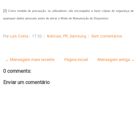
[2]
Como medida de precaução, os utilizadores são encorajados a fazer cópias de segurança de
quaisquer dados pessoais antes de ativar o Modo de Manutenção do Dispositivo.
Por
Luís Costa
17:32
Notícias
,
PR
,
Samsung
Sem comentários
← Mensagem mais recente
Página inicial
Mensagem antiga →
0 comments:
Enviar um comentário