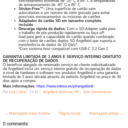
funcionamento extremas de -25° C a 85° C e temperaturas
de armazenamento de -40° C a 85° C.
Sticker
-Free™:
Uma superfície de cartão sem
autocolantes e um número de série gravado para evitar
possíveis encravamentos ou misturas de cartões.
Adaptador de cartão SD em tamanho completo
incluído
Descarga rápida de dados:
Com o SD-
Adapter
salte para
o trabalho de pós-produção rapidamente ou faça
off-
load
para gerir a capacidade do cartão quando combinado
com o leitor de cartões duplos SD
Angelbird
que suporta a
transferência de dados de 10 Gb/s*.
*Com sistema
host
compatível com USB-C 3.2
Gen
2
GARANTIA LIMITADA DE 3 ANOS E SERVIÇO INTERNO GRATUITO
DE RECUPERAÇÃO DE DADOS
O benefício alargado do renomado serviço ao cliente individualizado
da
Angelbird
inclui um serviço interno gratuito de recuperação de dados
a nível de hardware e software nos produtos
Angelbird
e uma garantia
limitada de 3 anos ativada através do website
Angelbird
no prazo de 30
dias após a compra.
Mais informações
:
https://www.robisa.es/pt/
angelbird/
Por
Luís Costa
15:32
Angelbird
,
Notícias
,
PR
Sem comentários
← Mensagem mais recente
Página inicial
Mensagem antiga →
0 comments: