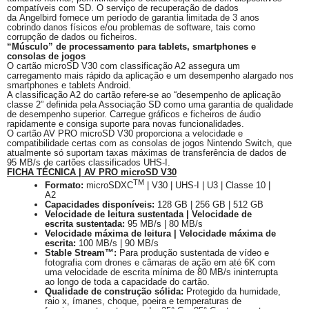
compatíveis com SD. O serviço de recuperação de dados
da
Angelbird
fornece um período de garantia limitada de 3 anos
cobrindo danos físicos e/ou problemas de software, tais como
corrupção de dados ou ficheiros.
“Músculo” de processamento para tablets, smartphones e
consolas de jogos
O cartão microSD V30 com classificação A2 assegura um
carregamento mais rápido da aplicação e um desempenho alargado nos
smartphones e tablets Android.
A classificação A2 do cartão refere-se ao “desempenho de aplicação
classe 2” definida pela Associação SD como uma garantia de qualidade
de desempenho superior. Carregue gráficos e ficheiros de áudio
rapidamente e consiga suporte para novas funcionalidades.
O cartão AV PRO microSD V30 proporciona a velocidade e
compatibilidade certas com as consolas de jogos Nintendo
Switch
, que
atualmente só suportam taxas máximas de transferência de dados de
95 MB/s de cartões classificados UHS-I.
FICHA TÉCNICA | AV PRO microSD V30
TM
Formato:
microSDXC
| V30 | UHS-I | U3 | Classe 10 |
A2
Capacidades disponíveis:
128 GB | 256 GB | 512 GB
Velocidade de leitura sustentada | Velocidade de
escrita sustentada:
95 MB/s | 80 MB/s
Velocidade máxima de leitura | Velocidade máxima de
escrita:
100 MB/s | 90 MB/s
Stable
Stream
™:
Para produção sustentada de vídeo e
fotografia com
drones
e câmaras de ação em até 6K com
uma velocidade de escrita mínima de 80 MB/s ininterrupta
ao longo de toda a capacidade do cartão.
Qualidade de construção sólida:
Protegido da humidade,
raio x, ímanes, choque, poeira e temperaturas de