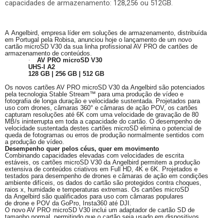
capacidades de armazenamento: 128,256 ou 512GB.
A
Angelbird
, empresa líder em soluções de armazenamento, distribuída
em Portugal pela Robisa, anunciou hoje o lançamento de um novo
cartão microSD V30 da sua linha profissional AV PRO de cartões de
armazenamento de conteúdos.
·
AV PRO microSD V30
UHS-I A2
128 GB | 256 GB | 512 GB
Os novos cartões AV PRO microSD V30 da
Angelbird
são potenciados
pela tecnologia
Stable
Stream
™ para uma produção de vídeo e
fotografia de longa duração e velocidade sustentada. Projetados para
uso com
drones
, câmaras 360° e câmaras de ação POV, os cartões
capturam resoluções até 6K com uma velocidade de gravação de 80
MB/s ininterrupta em toda a capacidade do cartão. O desempenho de
velocidade sustentada destes cartões microSD elimina o potencial de
queda de fotogramas ou erros de produção normalmente sentidos com
a produção de vídeo.
Desempenho quer pelos céus, quer em movimento
Combinando capacidades elevadas com velocidades de escrita
estáveis, os cartões microSD V30 da
Angelbird
permitem a produção
extensiva de conteúdos criativos em
Full
HD, 4K e 6K. Projetados e
testados para desempenho de
drones
e câmaras de ação em condições
ambiente difíceis, os dados do cartão são protegidos contra choques,
raios x, humidade e temperaturas extremas. Os cartões microSD
da
Angelbird
são qualificados para uso com câmaras populares
de
drone
e POV da GoPro, Insta360 até DJI.
O novo AV PRO microSD V30 inclui um adaptador de cartão SD de
tamanho normal, permitindo que o cartão seja usado em dispositivos