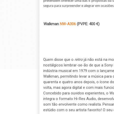
pretendem oferecer uma das 4 propostas da So
segura para surpreender e alegrar em ocasiões 
1.
Walkman
NW-A306
(PVPE: 400 €)
Quem disse que o
retro
já não está na m
nostálgicos lembrar-se-ão de que a Sony 
indústria musical em 1979 com o lançame
Walkman, permitindo levar a música para q
quarenta e quatro anos depois, o ícone d
volta, mas agora digital e com mais funci
Concebido para ouvidos experientes, o 
integra o formato Hi-Res Audio, desenvol
som tão envolvente como realista. Pensar
estúdio com o seu artista favorito! O seu