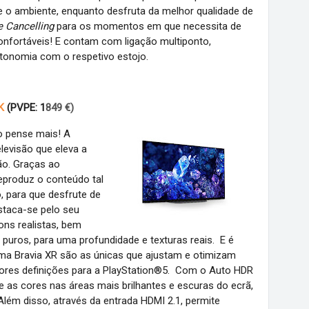
o ambiente, enquanto desfruta da melhor qualidade de
 Cancelling
para os momentos em que necessita de
 confortáveis! E contam com ligação multiponto,
tonomia com o respetivo estojo.
K
(PVPE: 1
849 €)
o pense mais!
A
levisão que
eleva a
ão. Graças ao
eproduz o conteúdo tal
 para que desfrute de
estaca-se pelo seu
ns realistas, bem
uros, para uma profundidade e texturas reais. E é
ama Bravia XR
são as únicas que ajustam e otimizam
res definições para a PlayStation®5. Com o Auto HDR
 as cores nas áreas mais brilhantes e escuras do ecrã,
ém disso, através da entrada HDMI 2.1, permite