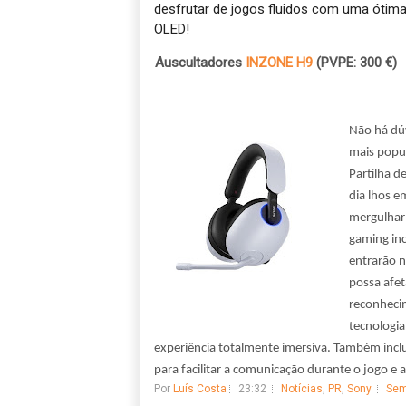
desfrutar de jogos fluidos com uma ótima
OLED!
4.
Auscultadores
INZONE H9
(PVPE: 300 €)
Não há dú
mais popul
Partilha d
dia lhos e
mergulhar
gaming in
entrarão n
possa afe
reconhecim
tecnologia
experiência totalmente imersiva. Também incl
para facilitar a comunicação durante o jogo e a
Por
Luís Costa
23:32
Notícias
,
PR
,
Sony
Sem