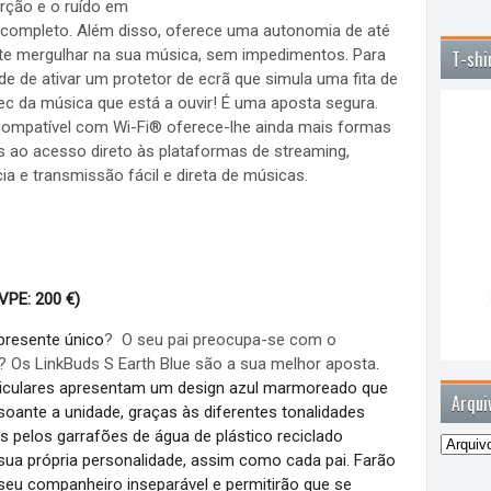
rção e o ruído em
m completo. Além disso, oferece uma autonomia de até
ite mergulhar na sua música, sem impedimentos. Para
T-shi
de de ativar um protetor de ecrã que simula uma fita de
c da música que está a ouvir! É uma aposta segura.
ompatível com Wi-Fi® oferece-lhe ainda mais formas
s ao acesso direto às plataformas de streaming,
a e transmissão fácil e direta de músicas.
VPE: 200 €)
presente único
? O seu pai preocupa-se com o
 Os LinkBuds S Earth Blue são a sua melhor aposta
.
riculares apresentam um design azul marmoreado que
Arqui
soante a unidade, graças às diferentes tonalidades
s pelos garrafões de água de plástico reciclado
a sua própria personalidade, assim como cada pai. Farão
eu companheiro inseparável ​​e permitirão que se