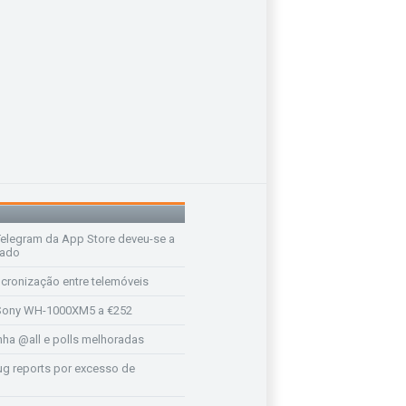
legram da App Store deveu-se a
rado
ncronização entre telemóveis
ony WH-1000XM5 a €252
a @all e polls melhoradas
ug reports por excesso de