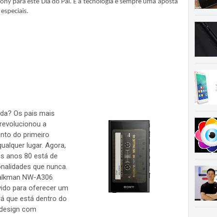
ny para este Dia do Pai. E a tecnologia é sempre uma aposta
especiais.
oda? Os pais mais
revolucionou a
nto do primeiro
ualquer lugar. Agora,
os anos 80 está de
onalidades que nunca.
Walkman NW-A306
vido para oferecer um
á que está dentro do
 design com