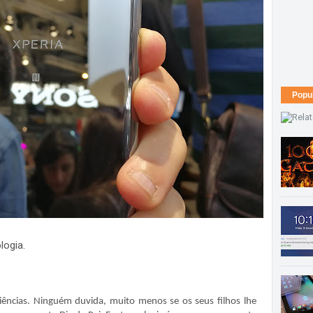
Popu
logia.
ências. Ninguém duvida, muito menos se os seus filhos lhe