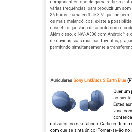
componentes topo de gama reduz a disto
várias frequências, para produzir um so
36 horas e uma ecrã de 3,6" que lhe perm
os mais melancólicos, existe a possibilida
cassete e que varia de acordo com o code
Além disso, o NW-A306 com Android™ e c
de ouvir as suas músicas favoritas, graça
permitindo simultaneamente a transferênci
2.
Auriculares
Sony LinkBuds S Earth Blue
(P
Quer um 
ambiente?
Estes au
varia con
conferida
utilizados ​​no seu fabrico. Cada um tem 
com que se sinta único! Tornar-se-ão no s