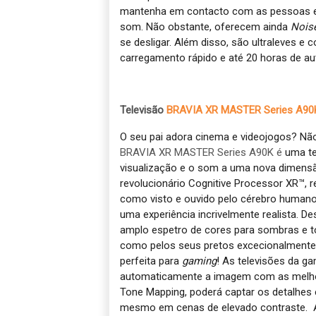
mantenha em contacto com as pessoas e 
som. Não obstante, oferecem ainda
Noise
se desligar. Além disso, são ultraleves e
carregamento rápido e até 20 horas de au
Televisão
BRAVIA XR MASTER Series A90
O seu pai adora cinema e videojogos? Nã
BRAVIA XR MASTER Series A90K é
uma te
visualização e o som a uma nova dimens
revolucionário Cognitive P
rocessor XR™, r
como visto e ouvido pelo cérebro humano,
uma experiência incrivelmente realista. D
amplo espetro de cores para sombras e to
como pelos seus pretos excecionalmente p
perfeita para
gaming
! As televisões da g
automaticamente a imagem com as melho
Tone Mapping, poderá captar os detalhes e
mesmo em cenas de elevado contraste. Al