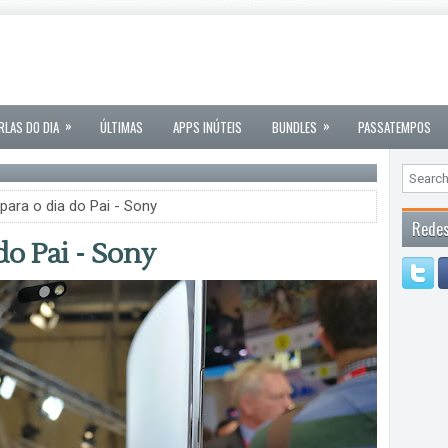
»
»
RLAS DO DIA
ÚLTIMAS
APPS INÚTEIS
BUNDLES
PASSATEMPOS
ara o dia do Pai - Sony
Redes
do Pai - Sony