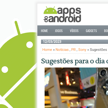
HOME
JOGOS
VÍDEOS
GADGETS
BO
12/03/2023
Home
»
Notícias
,
PR
,
Sony
» Sugestões p
Sugestões para o dia 