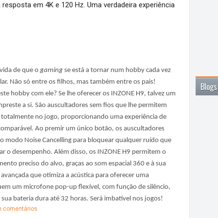
 resposta em 4K e 120 Hz. Uma verdadeira experiência
vida de que o
gaming
se está a tornar num hobby cada vez
ar. Não só entre os filhos, mas também entre os pais!
Blogs
este hobby com ele? Se lhe oferecer os INZONE H9, talvez um
mpreste a si. São auscultadores sem fios que lhe permitem
 totalmente no jogo, proporcionando uma experiência de
comparável. Ao premir um único botão, os auscultadores
o modo Noise Cancelling para bloquear qualquer ruído que
tar o desempenho. Além disso, os INZONE H9 permitem o
ento preciso do alvo, graças ao som espacial 360 e à sua
 avançada que otimiza a acústica para oferecer uma
uem um microfone pop-up flexível, com função de silêncio,
 sua bateria dura até 32 horas. Será imbatível nos jogos!
 comentários