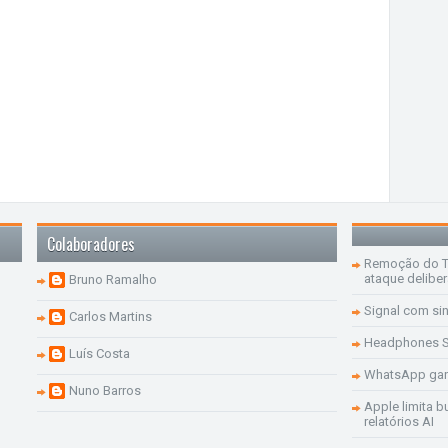
Colaboradores
Remoção do Te
ataque delibe
Bruno Ramalho
Signal com si
Carlos Martins
Headphones S
Luís Costa
WhatsApp ganh
Nuno Barros
Apple limita b
relatórios AI