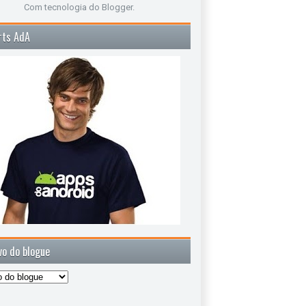
Com tecnologia do
Blogger
.
rts AdA
vo do blogue