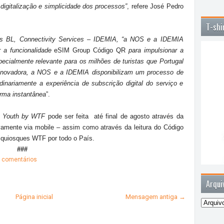
 digitalização e simplicidade dos processos”
, refere José Pedro
T-shi
ons BL, Connectivity Services – IDEMIA, “a NOS e a IDEMIA
r a funcionalidade
eSIM Group Código QR
para impulsionar a
ecialmente relevante para os milhões de turistas que Portugal
 inovadora, a NOS e a IDEMIA disponibilizam um processo de
rdinariamente a experiência de subscrição digital do serviço e
orma instantânea
”.
o
Youth by WTF
pode ser feita até final de agosto através da
amente via mobile – assim como através da leitura do Código
quiosques WTF por todo o País.
###
 comentários
Arqui
Página inicial
Mensagem antiga →