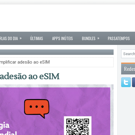
»
»
RLAS DO DIA
ÚLTIMAS
APPS INÚTEIS
BUNDLES
PASSATEMPOS
mplificar adesão ao eSIM
Redes
 adesão ao eSIM