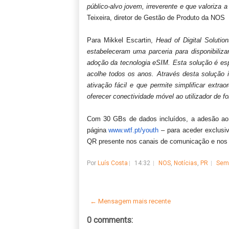
público-alvo jovem, irreverente e que valoriza a
Teixeira, diretor de Gestão de Produto da NOS
Para Mikkel Escartin,
Head of Digital Soluti
estabeleceram uma parceria para disponibiliza
adoção da tecnologia eSIM. Esta solução é esp
acolhe todos os anos. Através desta solução
ativação fácil e que permite simplificar extrao
oferecer conectividade móvel ao utilizador de f
Com 30 GBs de dados incluídos, a adesão a
página
www.wtf.pt/youth
– para aceder exclusiv
QR presente nos canais de comunicação e nos 
Por
Luís Costa
14:32
NOS
,
Notícias
,
PR
Sem
← Mensagem mais recente
0 comments: