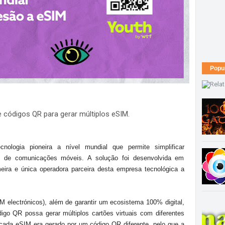
Popu
e códigos QR para gerar múltiplos eSIM.
nologia pioneira a nível mundial que permite simplificar
os de comunicações móveis. A solução foi desenvolvida em
ra e única operadora parceira desta empresa tecnológica a
 electrónicos), além de garantir um ecosistema 100% digital,
igo QR possa gerar múltiplos cartões virtuais com diferentes
cada eSIM era gerado por um código QR diferente, pelo que a