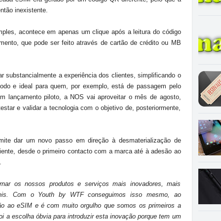
ntão inexistente.
ples, acontece em apenas um clique após a leitura do código
mento, que pode ser feito através de cartão de crédito ou MB
 substancialmente a experiência dos clientes, simplificando o
modo e ideal para quem, por exemplo, está de passagem pelo
m lançamento piloto, a NOS vai aproveitar o mês de agosto,
testar e validar a tecnologia com o objetivo de, posteriormente,
ermite dar um novo passo em direção à desmaterialização de
iente, desde o primeiro contacto com a marca até à adesão ao
.
rnar os nossos produtos e serviços mais inovadores, mais
táveis. Com o Youth by WTF conseguimos isso mesmo, ao
são ao eSIM e é com muito orgulho que somos os primeiros a
oi a escolha óbvia para introduzir esta inovação porque tem um