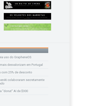
eia uso do GrapheneOS
 mais desvalorizam em Portugal
s com 25% de desconto
enAI colaboraram secretamente
ado
a "donut" AI de $300