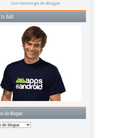
Com tecnologia do
Blogger
.
rts AdA
vo do blogue