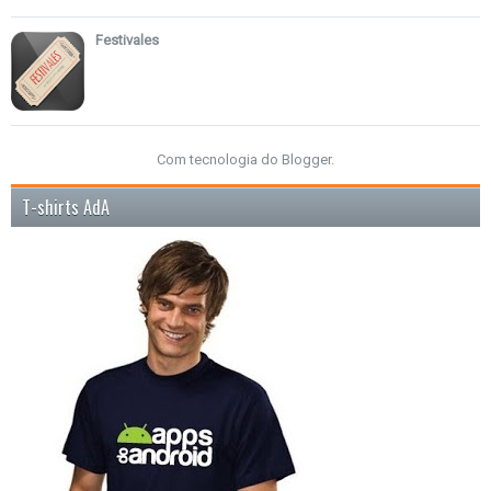
Festivales
Com tecnologia do
Blogger
.
T-shirts AdA