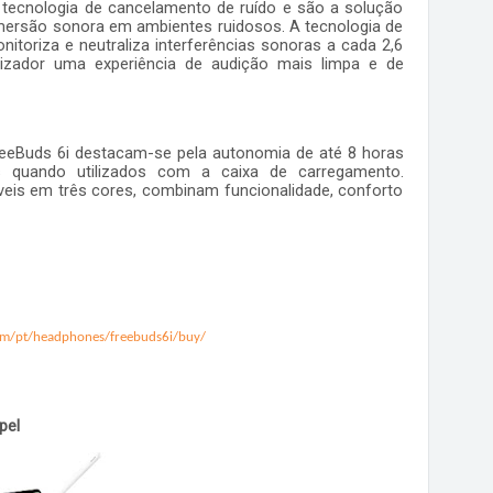
 tecnologia de cancelamento de ruído e são a solução
imersão sonora em ambientes ruidosos. A tecnologia de
itoriza e neutraliza interferências sonoras a cada 2,6
lizador uma experiência de audição mais limpa e de
eeBuds 6i destacam-se pela autonomia de até 8 horas
 quando utilizados com a caixa de carregamento
.
veis em três cores, combinam funcionalidade, conforto
om/pt/headphones/freebuds6i/buy/
pel