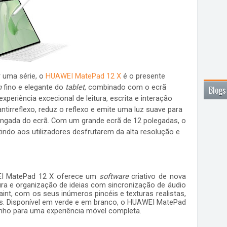
r uma série, o
HUAWEI MatePad 12 X
é o presente
n
fino e elegante do
tablet
, combinado com o ecrã
Blogs
xperiência excecional de leitura, escrita e interação
ntirreflexo
, reduz o
reflexo
e emite uma luz suave para
ongada do ecrã. Com um grande ecrã de 12 polegadas, o
indo aos utilizadores desfrutarem da alta resolução e
EI MatePad 12 X oferece um
software
criativo de nova
ra e organização de ideias com sincronização de áudio
nt, com os seus inúmeros pincéis e texturas realistas,
dores. Disponível em verde e em branco, o HUAWEI MatePad
enho para uma experiência móvel completa.