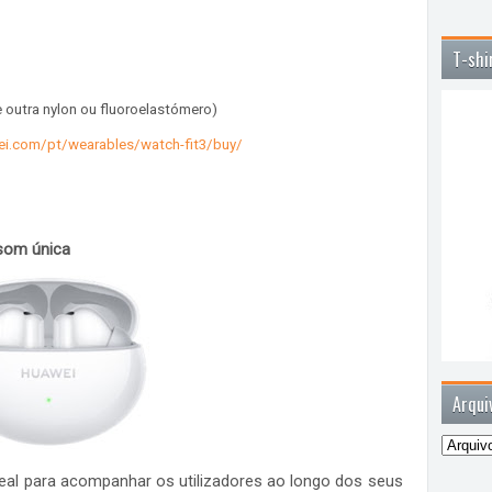
T-shi
 e outra nylon ou fluoroelastómero)
ei.com/pt/wearables/watch-fit3/buy/
som única
Arqui
eal para acompanhar os utilizadores ao longo dos seus