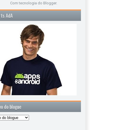
Com tecnologia do
Blogger
.
rts AdA
vo do blogue