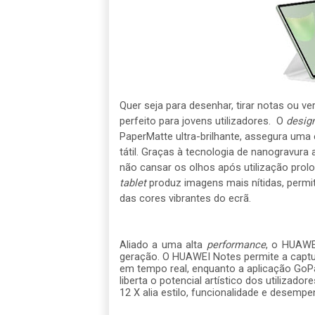
Quer seja para desenhar, tirar notas ou ve
perfeito para jovens utilizadores. O
desig
PaperMatte ultra-brilhante, assegura uma e
tátil. Graças à
tecnologia de nanogravura a
não cansar os olhos após utilização prol
tablet
produz imagens mais nítidas, permit
das cores vibrantes do ecrã.
Aliado a uma alta
performance
, o HUAW
geração. O HUAWEI Notes permite a captu
em tempo real, enquanto a aplicação GoPai
liberta o potencial artístico dos utiliza
12 X alia estilo, funcionalidade e desemp