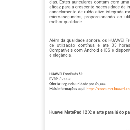
dias. Estes auriculares contam com uma
eficaz para a crescente necessidade de 
cancelamento de ruído ativo integrada mon
microssegundos, proporcionando ao uti
melhor qualidade.
Além da qualidade sonora, os HUAWEI Fr
de utilização contínua
e até 35 horas
Compatíveis com Android e iOS e disponí
e elegância.
HUAWEI FreeBuds 6i:
PVRP
: 89,00€
Oferta
: Segunda unidade por 69,00€
Mais informações aqui:
https://consumer.huawei.c
Huawei MatePad 12 X: a arte para
lá do pa