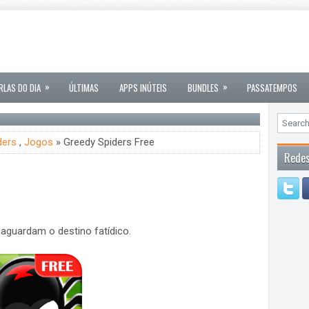
»
»
RLAS DO DIA
ÚLTIMAS
APPS INÚTEIS
BUNDLES
PASSATEMPOS
ders
,
Jogos
» Greedy Spiders Free
Redes
aguardam o destino fatídico.