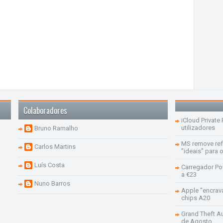
Colaboradores
iCloud Private
utilizadores
Bruno Ramalho
MS remove re
Carlos Martins
"ideais" para
Luís Costa
Carregador Po
a €23
Nuno Barros
Apple "encrav
chips A20
Grand Theft Aut
de Agosto