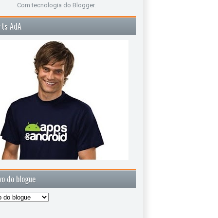
Com tecnologia do
Blogger
.
rts AdA
vo do blogue