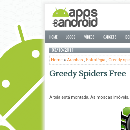
HOME
JOGOS
VÍDEOS
GADGETS
BO
03/10/2011
Home
»
Aranhas
,
Estratégia
,
Greedy spi
Greedy Spiders Free
A teia está montada. As moscas imóveis, 