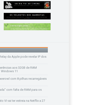
 Relay da Apple pode revelar IP dos
ferências aos 32GB de RAM
 o Windows 11
werowl com 8 pilhas recarregáveis
ada" com falta de RAM para os
o VI vai ter estreia na Netflix a 27