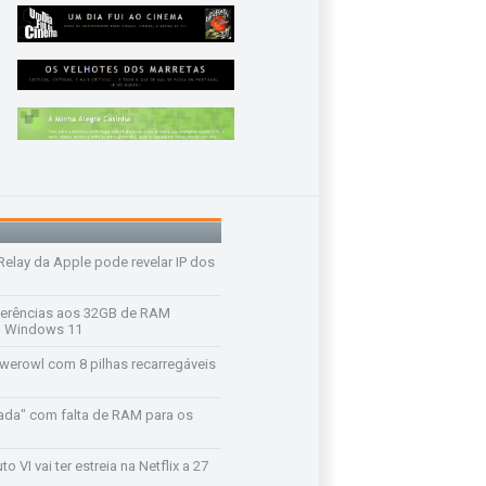
 Relay da Apple pode revelar IP dos
ferências aos 32GB de RAM
 o Windows 11
werowl com 8 pilhas recarregáveis
ada" com falta de RAM para os
o VI vai ter estreia na Netflix a 27