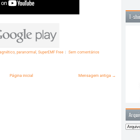
T-shi
agnético
,
paranormal
,
SuperEMF Free
Sem comentários
Página inicial
Mensagem antiga →
Arqui