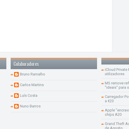
Colaboradores
iCloud Private
utilizadores
Bruno Ramalho
MS remove re
Carlos Martins
"ideais" para
Luís Costa
Carregador Po
a €23
Nuno Barros
Apple "encrav
chips A20
Grand Theft Aut
de Agosto