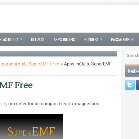
»
»
RLAS DO DIA
ÚLTIMAS
APPS INÚTEIS
BUNDLES
PASSATEMPOS
,
paranormal
,
SuperEMF Free
» Apps inúteis: SuperEMF
Redes
EMF Free
ree
, um detector de campos electro-magnéticos.