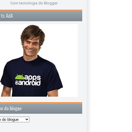
Com tecnologia do
Blogger
.
rts AdA
vo do blogue