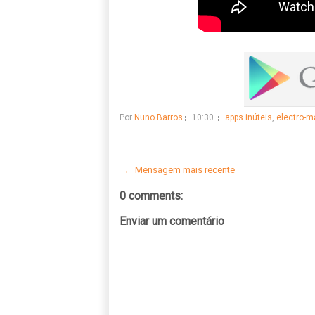
Por
Nuno Barros
10:30
apps inúteis
,
electro-m
← Mensagem mais recente
0 comments:
Enviar um comentário