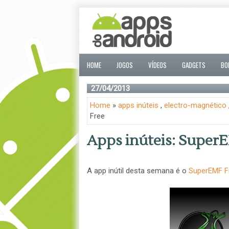
HOME
JOGOS
VÍDEOS
GADGETS
BO
27/04/2013
Home
»
apps inúteis
,
electro-magnético
Free
Apps inúteis: Super
A app inútil desta semana é o
SuperEMF F