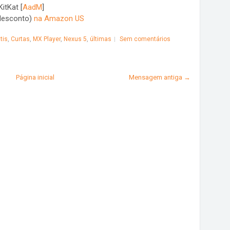
itKat [
AadM
]
 desconto)
na Amazon US
tis
,
Curtas
,
MX Player
,
Nexus 5
,
últimas
Sem comentários
Página inicial
Mensagem antiga →