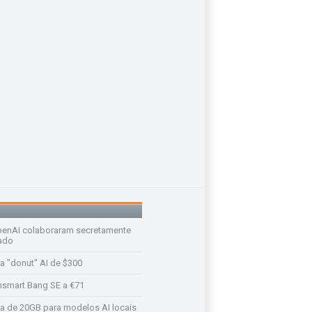
enAI colaboraram secretamente
ado
a "donut" AI de $300
nsmart Bang SE a €71
a de 20GB para modelos AI locais