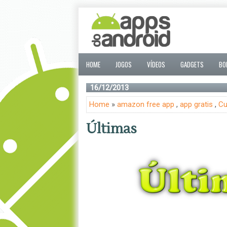
HOME
JOGOS
VÍDEOS
GADGETS
BO
16/12/2013
Home
»
amazon free app
,
app gratis
,
Cu
Últimas