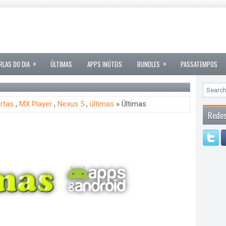
»
»
RLAS DO DIA
ÚLTIMAS
APPS INÚTEIS
BUNDLES
PASSATEMPOS
rtas
,
MX Player
,
Nexus 5
,
últimas
» Últimas
Redes