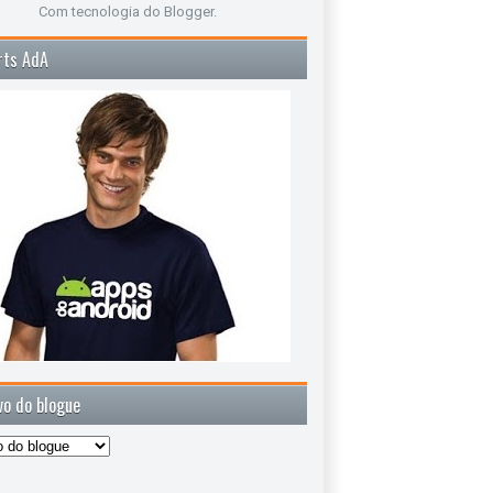
Com tecnologia do
Blogger
.
rts AdA
vo do blogue