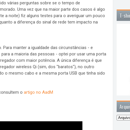
ido várias perguntas sobre se o tempo de
morado. Uma vez que na maior parte dos casos é algo
T-shi
nte a noite) fiz alguns testes para o averiguar um pouco
quanto a diferença do sinal de rede tem impacto na
ara manter a igualdade das circunstâncias - e
para a maioria das pessoas - optei por usar uma porta
egador com maior potência. A única diferença é que
gador wireless Qi (sim, dos "baratos"), no outro
ndo o mesmo cabo e a mesma porta USB que tinha sido
 consultem o
artigo no AadM
Arqui