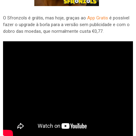
O Sfronzols é grátis, mas hoje, graças ao
App Gratis
é possível
fazer o upgrade à borla para a versão sem publicidade e com o
dobro das moedas, que normalmente custa €0,77.