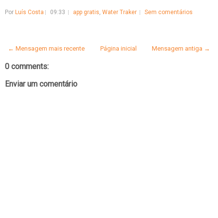
Por
Luís Costa
09:33
app gratis
,
Water Traker
Sem comentários
← Mensagem mais recente
Página inicial
Mensagem antiga →
0 comments:
Enviar um comentário