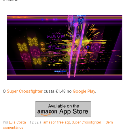
O
Super Crossfighter
custa €1,48 no
Google Play
.
Por
Luís Costa
12:32
amazon free app
,
Super Crossfighter
Sem
comentários