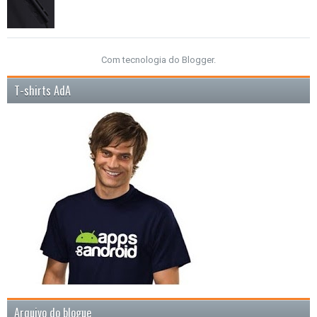
Com tecnologia do
Blogger
.
T-shirts AdA
Arquivo do blogue