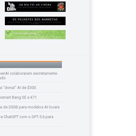
enAI colaboraram secretamente
ado
a "donut" AI de $300
nsmart Bang SE a €71
a de 20GB para modelos AI locais
a ChatGPT com o GPT-5.6 para