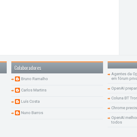
Colaboradores
Agentes da Op
em fórum priv
Bruno Ramalho
OpenAI prepar
Carlos Martins
Coluna BT Tro
Luís Costa
Chrome precis
Nuno Barros
OpenAI melhor
todos