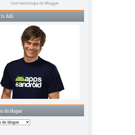
Com tecnologia do
Blogger
.
rts AdA
vo do blogue