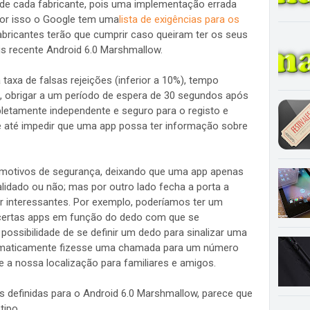
o de cada fabricante, pois uma implementação errada
 Por isso o Google tem uma
lista de exigências para os
bricantes terão que cumprir caso queiram ter os seus
ais recente Android 6.0 Marshmallow.
axa de falsas rejeições (inferior a 10%), tempo
 obrigar a um período de espera de 30 segundos após
pletamente independente e seguro para o registo e
e até impedir que uma app possa ter informação sobre
r motivos de segurança, deixando que uma app apenas
alidado ou não; mas por outro lado fecha a porta a
r interessantes. Por exemplo, poderíamos ter um
certas apps em função do dedo com que se
ossibilidade de se definir um dedo para sinalizar uma
tomaticamente fizesse uma chamada para um número
a nossa localização para familiares e amigos.
s definidas para o Android 6.0 Marshmallow, parece que
tipo.