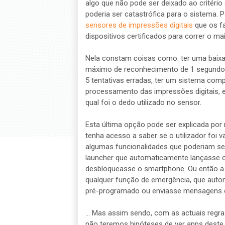
algo que não pode ser deixado ao critéri
poderia ser catastrófica para o sistema.
sensores de impressões digitais
que os fa
dispositivos certificados para correr o m
Nela constam coisas como: ter uma baixa t
máximo de reconhecimento de 1 segundo,
5 tentativas erradas, ter um sistema com
processamento das impressões digitais, 
qual foi o dedo utilizado no sensor.
Esta última opção pode ser explicada po
tenha acesso a saber se o utilizador foi v
algumas funcionalidades que poderiam se
launcher que automaticamente lançasse 
desbloqueasse o smartphone. Ou então a p
qualquer função de emergência, que au
pré-programado ou enviasse mensagens e 
... Mas assim sendo, com as actuais regra
não teremos hipóteses de ver apps deste 