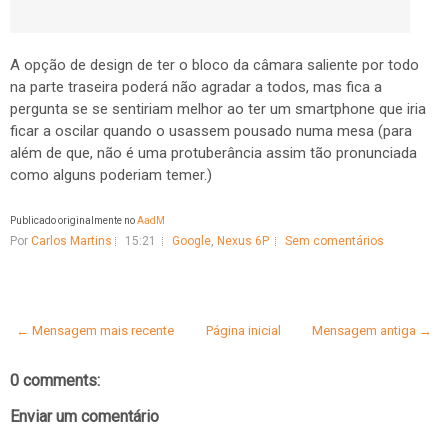
A opção de design de ter o bloco da câmara saliente por todo
na parte traseira poderá não agradar a todos, mas fica a
pergunta se se sentiriam melhor ao ter um smartphone que iria
ficar a oscilar quando o usassem pousado numa mesa (para
além de que, não é uma protuberância assim tão pronunciada
como alguns poderiam temer.)
Publicado originalmente no
AadM
Por
Carlos Martins
15:21
Google
,
Nexus 6P
Sem comentários
← Mensagem mais recente
Página inicial
Mensagem antiga →
0 comments:
Enviar um comentário