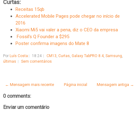
Curtas:
Receitas 15qb
Accelerated Mobile Pages pode chegar no início de
2016
Xiaomi Mi5 vai valer a pena, diz o CEO da empresa
Fossil’s Q Founder a $295
Poster confirma imagens do Mate 8
Por
Luís Costa
18:24
CM13
,
Curtas
,
Galaxy TabPRO 8.4
,
Samsung
,
últimas
Sem comentários
← Mensagem mais recente
Página inicial
Mensagem antiga →
0 comments:
Enviar um comentário