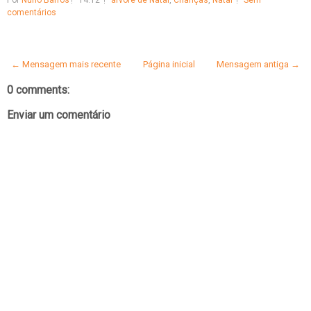
Por
Nuno Barros
14:12
árvore de Natal
,
Crianças
,
Natal
Sem
comentários
← Mensagem mais recente
Página inicial
Mensagem antiga →
0 comments:
Enviar um comentário