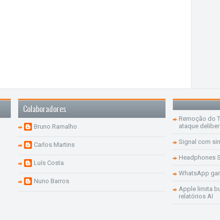
Colaboradores
Remoção do Te
ataque delibe
Bruno Ramalho
Signal com si
Carlos Martins
Headphones S
Luís Costa
WhatsApp ganh
Nuno Barros
Apple limita b
relatórios AI