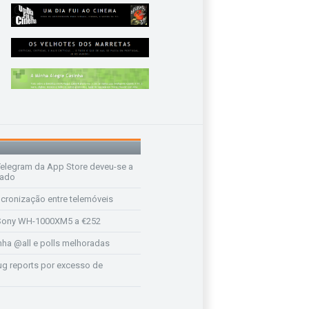
legram da App Store deveu-se a
rado
ncronização entre telemóveis
ony WH-1000XM5 a €252
a @all e polls melhoradas
ug reports por excesso de