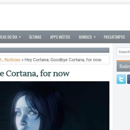
»
»
RLAS DO DIA
ÚLTIMAS
APPS INÚTEIS
BUNDLES
PASSATEMPOS
t
,
Notícias
» Hey Cortana; Goodbye Cortana, for now
Redes
e Cortana, for now