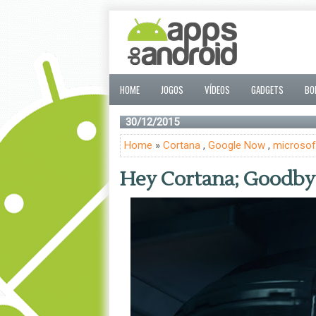
HOME
JOGOS
VÍDEOS
GADGETS
BO
30/12/2015
Home
»
Cortana
,
Google Now
,
microsof
Hey Cortana; Goodby