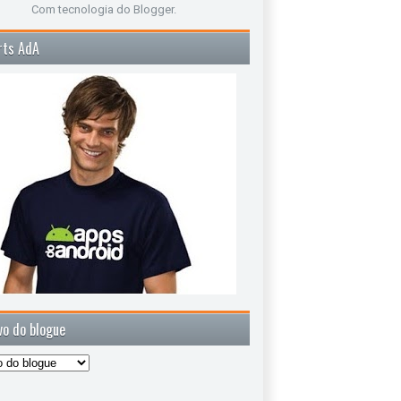
Com tecnologia do
Blogger
.
rts AdA
vo do blogue