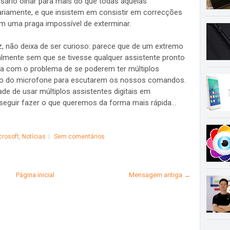
ssário olhar para mais do que todas aquelas
riamente, e que insistem em consistir em correcções
m uma praga impossível de exterminar.
, não deixa de ser curioso: parece que de um extremo
almente sem que se tivesse qualquer assistente pronto
ra com o problema de se poderem ter múltiplos
rolo do microfone para escutarem os nossos comandos.
ade de usar múltiplos assistentes digitais em
eguir fazer o que queremos da forma mais rápida...
crosoft
,
Notícias
Sem comentários
Página inicial
Mensagem antiga →