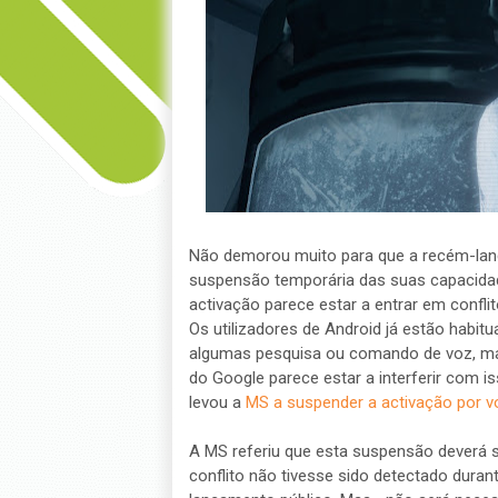
Não demorou muito para que a recém-lanç
suspensão temporária das suas capacidad
activação parece estar a entrar em confli
Os utilizadores de Android já estão habi
algumas pesquisa ou comando de voz, mas
do Google parece estar a interferir com 
levou a
MS a suspender a activação por v
A MS referiu que esta suspensão deverá s
conflito não tivesse sido detectado duran