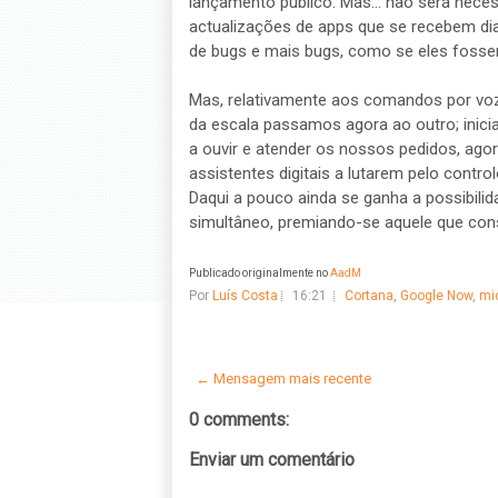
lançamento público. Mas... não será nece
actualizações de apps que se recebem dia
de bugs e mais bugs, como se eles fosse
Mas, relativamente aos comandos por voz
da escala passamos agora ao outro; inici
a ouvir e atender os nossos pedidos, ago
assistentes digitais a lutarem pelo cont
Daqui a pouco ainda se ganha a possibilid
simultâneo, premiando-se aquele que cons
Publicado originalmente no
AadM
Por
Luís Costa
16:21
Cortana
,
Google Now
,
mi
← Mensagem mais recente
0 comments:
Enviar um comentário