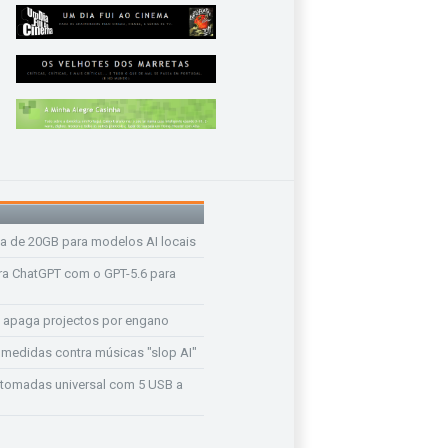
a de 20GB para modelos AI locais
a ChatGPT com o GPT-5.6 para
 apaga projectos por engano
medidas contra músicas "slop AI"
tomadas universal com 5 USB a