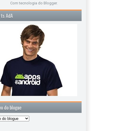
Com tecnologia do
Blogger
.
rts AdA
vo do blogue