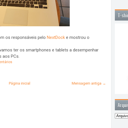
T-shi
 com os responsáveis pelo
NextDock
e mostrou o
o vamos ter os smartphones e tablets a desempenhar
s aos PCs.
ntários
Página inicial
Mensagem antiga →
Arqui