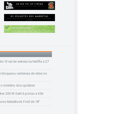
o VI vai ter estreia na Netflix a 27
e bloqueou centenas de sites no
e o mistério dos updates
ker 200 W GaN 6 portas a €56
novo MateBook Fold de 18"