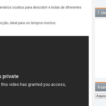
enários ocultos para descobrir e bolas de diferentes
T-shi
acção, ideal para os tempos mortos.
Arqui