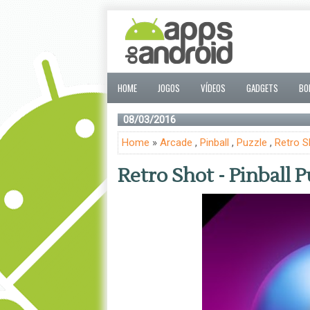
HOME
JOGOS
VÍDEOS
GADGETS
BO
08/03/2016
Home
»
Arcade
,
Pinball
,
Puzzle
,
Retro S
Retro Shot - Pinball P