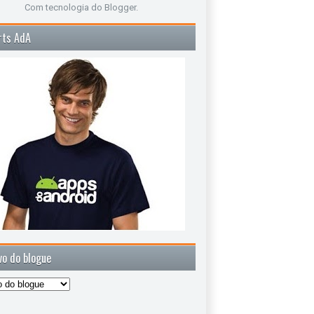
Com tecnologia do
Blogger
.
rts AdA
vo do blogue