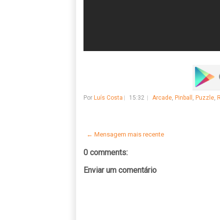
Por
Luís Costa
15:32
Arcade
,
Pinball
,
Puzzle
,
R
← Mensagem mais recente
0 comments:
Enviar um comentário