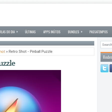
»
»
RLAS DO DIA
ÚLTIMAS
APPS INÚTEIS
BUNDLES
PASSATEMPOS
hot
» Retro Shot - Pinball Puzzle
Redes
uzzle