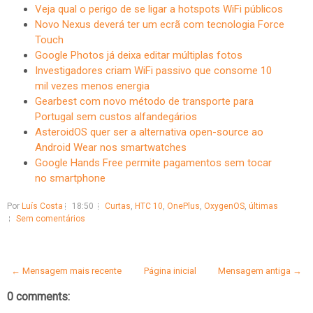
Veja qual o perigo de se ligar a hotspots WiFi públicos
Novo Nexus deverá ter um ecrã com tecnologia Force
Touch
Google Photos já deixa editar múltiplas fotos
Investigadores criam WiFi passivo que consome 10
mil vezes menos energia
Gearbest com novo método de transporte para
Portugal sem custos alfandegários
AsteroidOS quer ser a alternativa open-source ao
Android Wear nos smartwatches
Google Hands Free permite pagamentos sem tocar
no smartphone
Por
Luís Costa
18:50
Curtas
,
HTC 10
,
OnePlus
,
OxygenOS
,
últimas
Sem comentários
← Mensagem mais recente
Página inicial
Mensagem antiga →
0 comments: