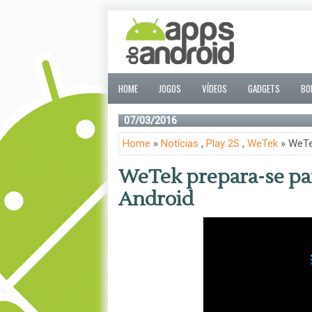
HOME
JOGOS
VÍDEOS
GADGETS
BO
07/03/2016
Home
»
Notícias
,
Play 2S
,
WeTek
» WeTe
WeTek prepara-se pa
Android