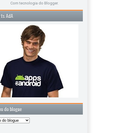
Com tecnologia do
Blogger
.
rts AdA
vo do blogue