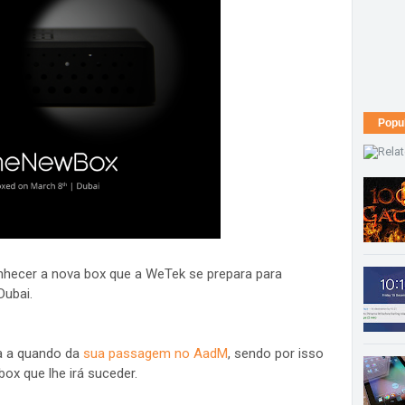
Popu
nhecer a nova box que a WeTek se prepara para
Dubai.
a a quando da
sua passagem no AadM
, sendo por isso
ox que lhe irá suceder.