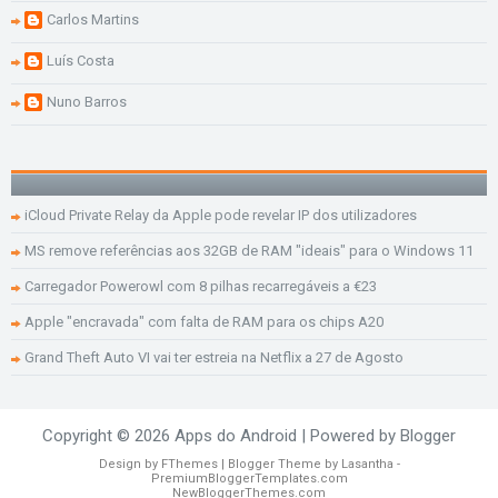
Carlos Martins
Luís Costa
Nuno Barros
iCloud Private Relay da Apple pode revelar IP dos utilizadores
MS remove referências aos 32GB de RAM "ideais" para o Windows 11
Carregador Powerowl com 8 pilhas recarregáveis a €23
Apple "encravada" com falta de RAM para os chips A20
Grand Theft Auto VI vai ter estreia na Netflix a 27 de Agosto
Copyright ©
2026
Apps do Android
| Powered by
Blogger
Design by
FThemes
| Blogger Theme by
Lasantha
-
PremiumBloggerTemplates.com
NewBloggerThemes.com