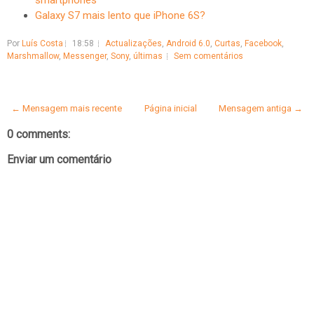
smartphones
Galaxy S7 mais lento que iPhone 6S?
Por
Luís Costa
18:58
Actualizações
,
Android 6.0
,
Curtas
,
Facebook
,
Marshmallow
,
Messenger
,
Sony
,
últimas
Sem comentários
← Mensagem mais recente
Página inicial
Mensagem antiga →
0 comments:
Enviar um comentário