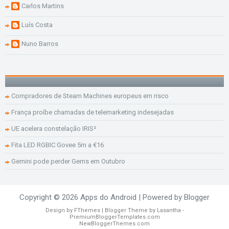
Carlos Martins
Luís Costa
Nuno Barros
Compradores de Steam Machines europeus em risco
França proíbe chamadas de telemarketing indesejadas
UE acelera constelação IRIS²
Fita LED RGBIC Govee 5m a €16
Gemini pode perder Gems em Outubro
Copyright ©
2026
Apps do Android
| Powered by
Blogger
Design by
FThemes
| Blogger Theme by
Lasantha
-
PremiumBloggerTemplates.com
NewBloggerThemes.com