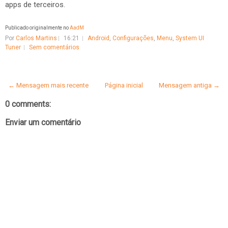
apps de terceiros.
Publicado originalmente no
AadM
Por
Carlos Martins
16:21
Android
,
Configurações
,
Menu
,
System UI
Tuner
Sem comentários
← Mensagem mais recente
Página inicial
Mensagem antiga →
0 comments:
Enviar um comentário