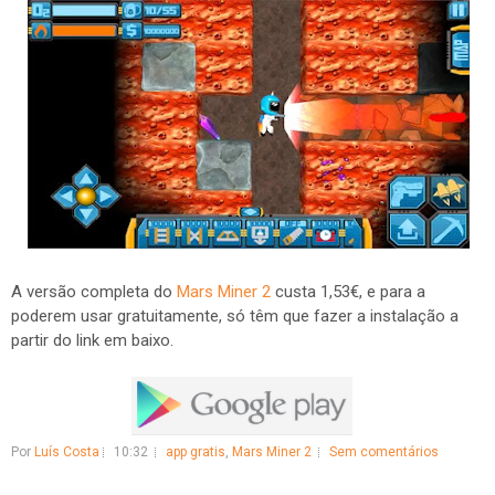
A versão completa do
Mars Miner 2
custa 1,53€, e para a
poderem usar gratuitamente, só têm que fazer a instalação a
partir do link em baixo.
Por
Luís Costa
10:32
app gratis
,
Mars Miner 2
Sem comentários