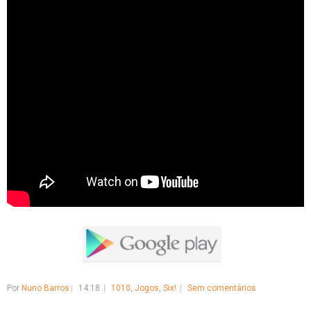
Por
Nuno Barros
14:18
1010
,
Jogos
,
Six!
Sem comentários