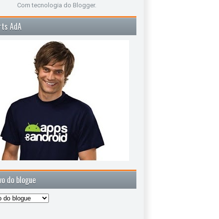
Com tecnologia do
Blogger
.
rts AdA
vo do blogue