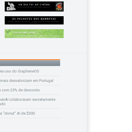
eia uso do GrapheneOS
 mais desvalorizam em Portugal
s com 25% de desconto
enAI colaboraram secretamente
ado
a "donut" AI de $300