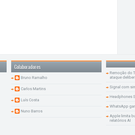
Colaboradores
Remoção do Te
ataque delibe
Bruno Ramalho
Signal com si
Carlos Martins
Headphones S
Luís Costa
WhatsApp ganh
Nuno Barros
Apple limita b
relatórios AI