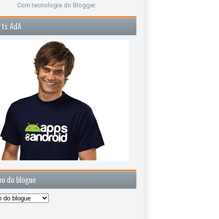
Com tecnologia do
Blogger
.
rts AdA
vo do blogue