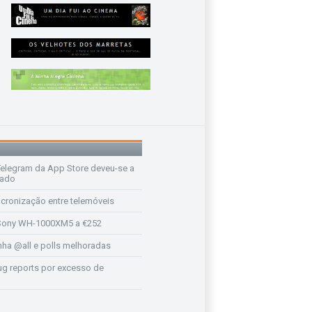
legram da App Store deveu-se a
rado
ncronização entre telemóveis
ony WH-1000XM5 a €252
a @all e polls melhoradas
ug reports por excesso de