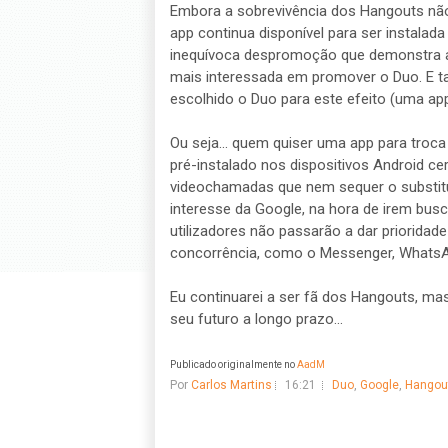
Embora a sobrevivência dos Hangouts não
app continua disponível para ser instalada
inequívoca despromoção que demonstra a f
mais interessada em promover o Duo. E t
escolhido o Duo para este efeito (uma ap
Ou seja... quem quiser uma app para troc
pré-instalado nos dispositivos Android ce
videochamadas que nem sequer o substitue
interesse da Google, na hora de irem busc
utilizadores não passarão a dar priorida
concorrência, como o Messenger, WhatsAp
Eu continuarei a ser fã dos Hangouts, ma
seu futuro a longo prazo...
Publicado originalmente no
AadM
Por
Carlos Martins
16:21
Duo
,
Google
,
Hangou