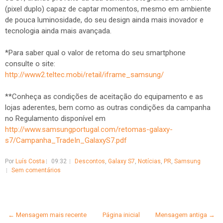
(pixel duplo) capaz de captar momentos, mesmo em ambiente
de pouca luminosidade, do seu design ainda mais inovador e
tecnologia ainda mais avançada.
*Para saber qual o valor de retoma do seu smartphone
consulte o site:
http://www2.teltec.mobi/retail/iframe_samsung/
**Conheça as condições de aceitação do equipamento e as
lojas aderentes, bem como as outras condições da campanha
no Regulamento disponível em
http://www.samsungportugal.com/retomas-galaxy-
s7/Campanha_TradeIn_GalaxyS7.pdf
Por
Luís Costa
09:32
Descontos
,
Galaxy S7
,
Notícias
,
PR
,
Samsung
Sem comentários
← Mensagem mais recente
Página inicial
Mensagem antiga →