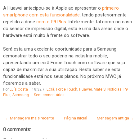
A Huawei antecipou-se à Apple ao apresentar o
primeiro
smartphone com esta funcionalidade
, tendo posteriormente
repetido a dose
com o P9 Plus
. Infelizmente, tal como no caso
do sensor de impressão digital, esta é uma das áreas onde o
hardware está muito à frente do software.
Será esta uma excelente oportunidade para a Samsung
demonstrar todo o seu poderio na indústria mobile,
apresentando um ecrã Force Touch com software que seja
capaz de maximizar a sua utilização. Resta saber se esta
funcionalidade está nos seus planos. No próximo MWC já
ficaremos a saber.
Por
Luís Costa
18:32
Ecrã
,
Force Touch
,
Huawei
,
Mate S
,
Notícias
,
P9
Plus
,
Samsung
Sem comentários
← Mensagem mais recente
Página inicial
Mensagem antiga →
0 comments: