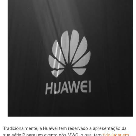
Tradicionalmente, a Huawei tem reservado a apresentação da
sua série P para um evento pós MWC, o qual tem
tido lugar em