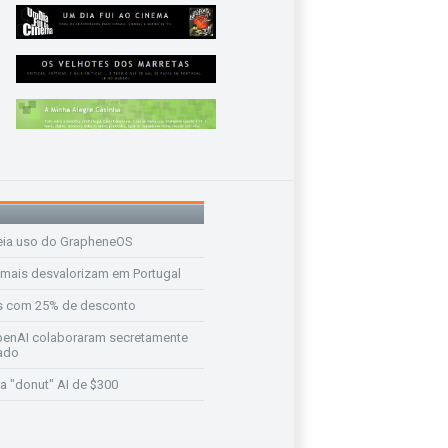
eia uso do GrapheneOS
 mais desvalorizam em Portugal
s com 25% de desconto
enAI colaboraram secretamente
ado
a "donut" AI de $300