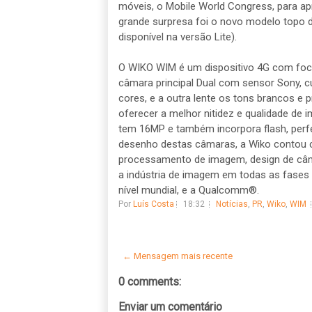
móveis, o Mobile World Congress, para a
grande surpresa foi o novo modelo topo
disponível na versão Lite).
O WIKO WIM é um dispositivo 4G com foc
câmara principal Dual com sensor Sony, c
cores, e a outra lente os tons brancos e
oferecer a melhor nitidez e qualidade de 
tem 16MP e também incorpora flash, perfei
desenho destas câmaras, a Wiko contou co
processamento de imagem, design de câm
a indústria de imagem em todas as fases
nível mundial, e a Qualcomm®.
Por
Luís Costa
18:32
Notícias
,
PR
,
Wiko
,
WIM
← Mensagem mais recente
0 comments:
Enviar um comentário