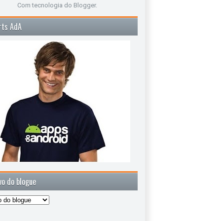
Com tecnologia do
Blogger
.
rts AdA
vo do blogue