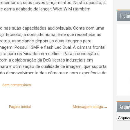
presentar os seus novos lançamentos. Nesta ocasião, a
 de gama acabado de lançar: Wiko WIM (também
T-shi
o nas suas capacidades audiovisuais. Conta com uma
uja tecnologia consiste numa lente que reconhece as
 pretos, associando depois as duas imagens para
imagem. Possui 13MP e flash Led Dual. A câmara frontal
to para os ‘viciados em selfies’. Para a conceção e
m a colaboração da DxO, líderes industriais em
ara e otimização de qualidade de imagem, que suporta
 do desenvolvimento das câmaras e com experiência de
Sem comentários
Arqui
Página inicial
Mensagem antiga →