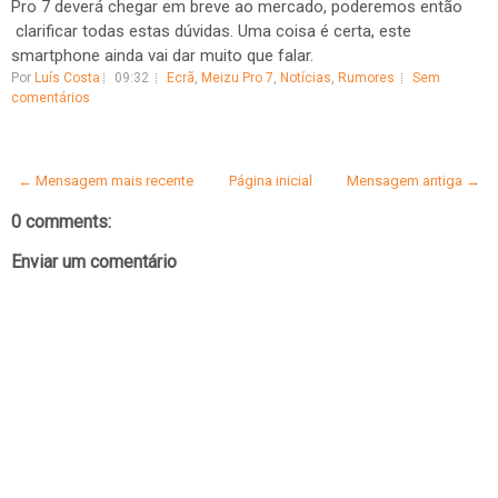
Pro 7 deverá chegar em breve ao mercado, poderemos então
clarificar todas estas dúvidas. Uma coisa é certa, este
smartphone ainda vai dar muito que falar.
Por
Luís Costa
09:32
Ecrã
,
Meizu Pro 7
,
Notícias
,
Rumores
Sem
comentários
← Mensagem mais recente
Página inicial
Mensagem antiga →
0 comments:
Enviar um comentário