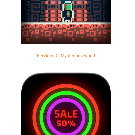
FeeSoeeD | Mysterious world