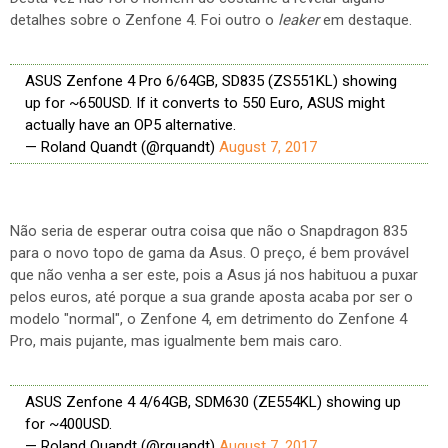
detalhes sobre o Zenfone 4. Foi outro o
leaker
em destaque.
ASUS Zenfone 4 Pro 6/64GB, SD835 (ZS551KL) showing
up for ~650USD. If it converts to 550 Euro, ASUS might
actually have an OP5 alternative.
— Roland Quandt (@rquandt)
August 7, 2017
Não seria de esperar outra coisa que não o Snapdragon 835
para o novo topo de gama da Asus. O preço, é bem provável
que não venha a ser este, pois a Asus já nos habituou a puxar
pelos euros, até porque a sua grande aposta acaba por ser o
modelo "normal", o Zenfone 4, em detrimento do Zenfone 4
Pro, mais pujante, mas igualmente bem mais caro.
ASUS Zenfone 4 4/64GB, SDM630 (ZE554KL) showing up
for ~400USD.
— Roland Quandt (@rquandt)
August 7, 2017