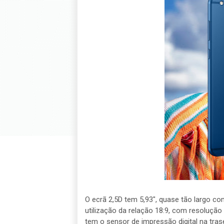
O ecrã 2,5D tem 5,93", quase tão largo c
utilização da relação 18:9, com resoluçã
tem o sensor de impressão digital na tra