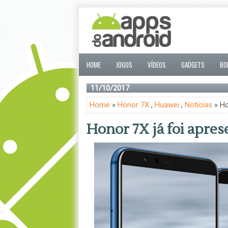
HOME
JOGOS
VÍDEOS
GADGETS
BO
11/10/2017
Home
»
Honor 7X
,
Huawei
,
Notícias
» Ho
Honor 7X já foi apres