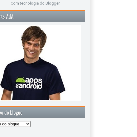
Com tecnologia do
Blogger
.
rts AdA
vo do blogue