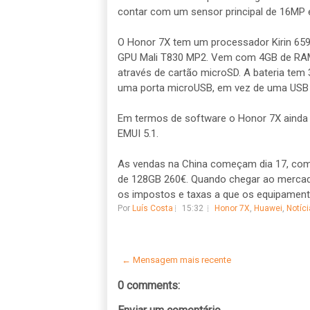
contar com um sensor principal de 16MP 
O Honor 7X tem um processador Kirin 659
GPU Mali T830 MP2. Vem com 4GB de RAM
através de cartão microSD. A bateria tem 
uma porta microUSB, em vez de uma USB 
Em termos de software o Honor 7X ainda
EMUI 5.1.
As vendas na China começam dia 17, com 
de 128GB 260€. Quando chegar ao mercado
os impostos e taxas a que os equipament
Por
Luís Costa
15:32
Honor 7X
,
Huawei
,
Notíci
← Mensagem mais recente
0 comments: