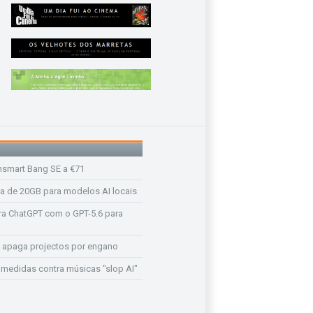
nsmart Bang SE a €71
a de 20GB para modelos AI locais
a ChatGPT com o GPT-5.6 para
 apaga projectos por engano
medidas contra músicas "slop AI"