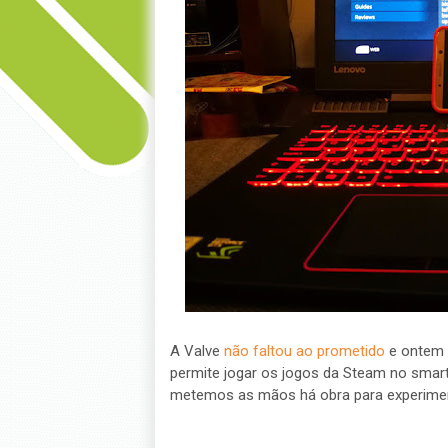
A Valve
não faltou ao prometido
e ontem 
permite jogar os jogos da Steam no smart
metemos as mãos há obra para experiment