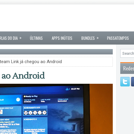
»
»
RLAS DO DIA
ÚLTIMAS
APPS INÚTEIS
BUNDLES
PASSATEMPOS
team Link já chegou ao Android
Redes
 ao Android