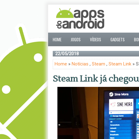
HOME
JOGOS
VÍDEOS
GADGETS
BO
22/05/2018
Home
»
Notícias
,
Steam
,
Steam Link
» S
Steam Link já chegou