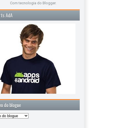
Com tecnologia do
Blogger
.
rts AdA
vo do blogue