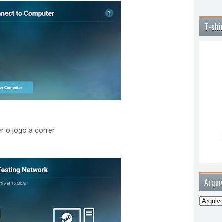
T-shi
 o jogo a correr.
Arqui