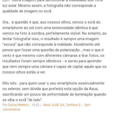
EDIT: Outra imagem, para demonstrar a visibilidade sob forte
luz solar. Mesmo assim, a fotografia não corresponde a
qualidade de imagem no ecrã.
Ora... a questão é que, aos nossos olhos, vemos o ecrã do
smartphone ao sol com uma luminosidade idêntica à que
vemos na foto à sombra, perfeitamente visível. No entanto, ao
tentar fotografar isso, o resultado é sempre uma imagem
"escura" que não corresponde à realidade. Inicialmente até
pensei que fosse uma questão de polarização... mas o que é
certo é que mesmo com diferentes câmaras a tirar fotos, os
resultados foram sempre idênticos - e serviu para aprender
que nem sempre uma câmara é capaz de captar aquilo que os
nossos olhos estão a ver.
Dito isto... para quem usar o seu smartphone essencialmente
no exterior, sem dúvida que preferirá esta opção da Asus,
sacrificando um pouco da uniformidade de iluminação quando
se olha o ecrã "de lado" .
Por
Carlos Martins
18:32
Asus
,
Ecrã
,
Sol
,
Zenfone 5
Sem
comentários